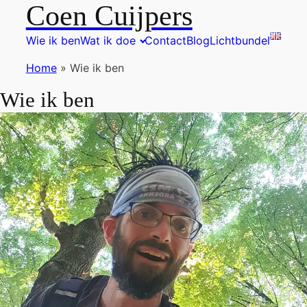
Coen Cuijpers
Wie ik ben
Wat ik doe
Contact
Blog
Lichtbundel
Home
»
Wie ik ben
Wie ik ben