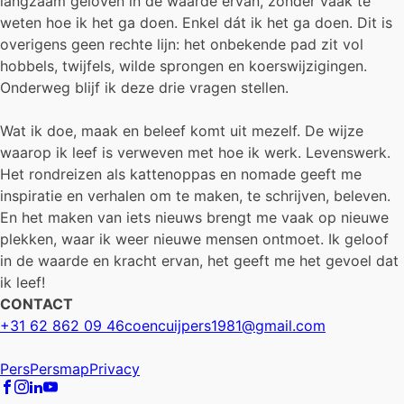
langzaam geloven in de waarde ervan, zonder vaak te
weten hoe ik het ga doen. Enkel dát ik het ga doen. Dit is
overigens geen rechte lijn: het onbekende pad zit vol
hobbels, twijfels, wilde sprongen en koerswijzigingen.
Onderweg blijf ik deze drie vragen stellen.
Wat ik doe, maak en beleef komt uit mezelf. De wijze
waarop ik leef is verweven met hoe ik werk. Levenswerk.
Het rondreizen als kattenoppas en nomade geeft me
inspiratie en verhalen om te maken, te schrijven, beleven.
En het maken van iets nieuws brengt me vaak op nieuwe
plekken, waar ik weer nieuwe mensen ontmoet. Ik geloof
in de waarde en kracht ervan, het geeft me het gevoel dat
ik leef!
CONTACT
+31 62 862 09 46
coencuijpers1981@gmail.com
Pers
Persmap
Privacy