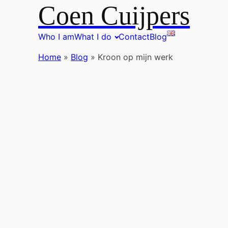
Coen Cuijpers
Who I am
What I do
Contact
Blog
Home
»
Blog
»
Kroon op mijn werk