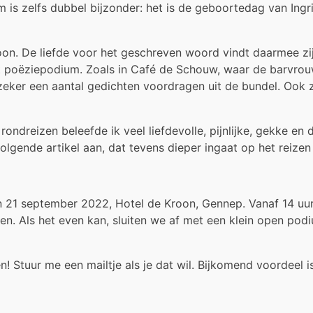
is zelfs dubbel bijzonder: het is de geboortedag van Ingri
on. De liefde voor het geschreven woord vindt daarmee zij
ot poëziepodium. Zoals in Café de Schouw, waar de barvrou
 zeker een aantal gedichten voordragen uit de bundel. Ook z
rondreizen beleefde ik veel liefdevolle, pijnlijke, gekke e
lgende artikel aan, dat tevens dieper ingaat op het reizen 
 21 september 2022, Hotel de Kroon, Gennep. Vanaf 14 uur 
ken. Als het even kan, sluiten we af met een klein open podi
n! Stuur me een mailtje als je dat wil. Bijkomend voordeel 